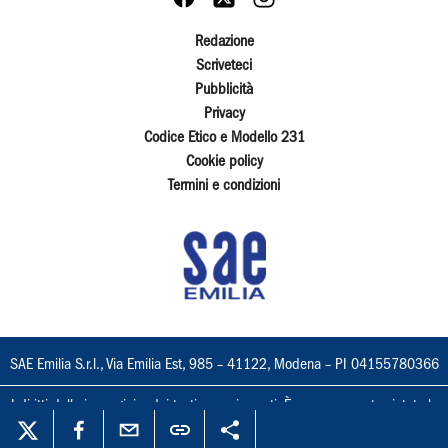
Redazione
Scriveteci
Pubblicità
Privacy
Codice Etico e Modello 231
Cookie policy
Termini e condizioni
SAE Emilia S.r.l., Via Emilia Est, 985 – 41122, Modena – PI 04155780366
I diritti delle immagini e dei testi sono riservati. È espressamente vietata la
loro riproduzione con qualsiasi mezzo e l'adattamento totale o parziale.