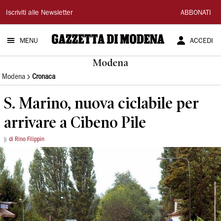
Gazzetta
Iscriviti alle Newsletter
ABBONATI
di
MENU
ACCEDI
Modena
Modena
Modena
Cronaca
S. Marino, nuova ciclabile per
arrivare a Cibeno Pile
di Rino Filippin