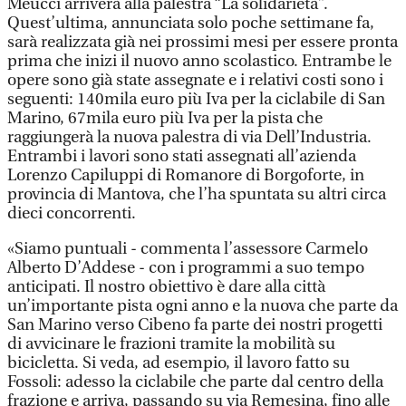
Meucci arriverà alla palestra “La solidarietà”.
Quest’ultima, annunciata solo poche settimane fa,
sarà realizzata già nei prossimi mesi per essere pronta
prima che inizi il nuovo anno scolastico. Entrambe le
opere sono già state assegnate e i relativi costi sono i
seguenti: 140mila euro più Iva per la ciclabile di San
Marino, 67mila euro più Iva per la pista che
raggiungerà la nuova palestra di via Dell’Industria.
Entrambi i lavori sono stati assegnati all’azienda
Lorenzo Capiluppi di Romanore di Borgoforte, in
provincia di Mantova, che l’ha spuntata su altri circa
dieci concorrenti.
«Siamo puntuali - commenta l’assessore Carmelo
Alberto D’Addese - con i programmi a suo tempo
anticipati. Il nostro obiettivo è dare alla città
un’importante pista ogni anno e la nuova che parte da
San Marino verso Cibeno fa parte dei nostri progetti
di avvicinare le frazioni tramite la mobilità su
bicicletta. Si veda, ad esempio, il lavoro fatto su
Fossoli: adesso la ciclabile che parte dal centro della
frazione e arriva, passando su via Remesina, fino alle