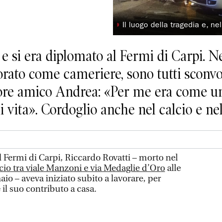
◗
Il luogo della tragedia e, ne
e si era diplomato al Fermi di Carpi. Nel
orato come cameriere, sono tutti sconv
e amico Andrea: «Per me era come un 
 vita». Cordoglio anche nel calcio e nel
 Fermi di Carpi, Riccardo Rovatti – morto nel
ocio tra viale Manzoni e via Medaglie d’Oro
alle
io – aveva iniziato subito a lavorare, per
il suo contributo a casa.