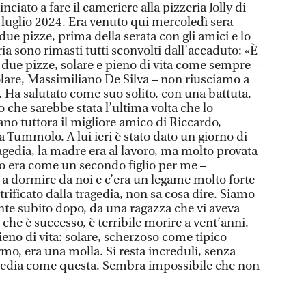
iato a fare il cameriere alla pizzeria Jolly di
luglio 2024. Era venuto qui mercoledì sera
due pizze, prima della serata con gli amici e lo
ria sono rimasti tutti sconvolti dall’accaduto: «È
due pizze, solare e pieno di vita come sempre –
lare, Massimiliano De Silva – non riusciamo a
. Ha salutato come suo solito, con una battuta.
che sarebbe stata l’ultima volta che lo
ano tuttora il migliore amico di Riccardo,
 Tummolo. A lui ieri è stato dato un giorno di
ragedia, la madre era al lavoro, ma molto provata
do era come un secondo figlio per me –
 a dormire da noi e c’era un legame molto forte
rificato dalla tragedia, non sa cosa dire. Siamo
ente subito dopo, da una ragazza che vi aveva
lo che è successo, è terribile morire a vent’anni.
eno di vita: solare, scherzoso come tipico
rmo, era una molla. Si resta increduli, senza
agedia come questa. Sembra impossibile che non