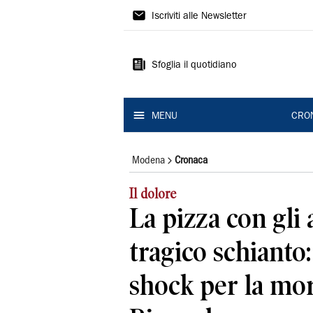
Gazzetta
Iscriviti alle Newsletter
di
Modena
Sfoglia il quotidiano
MENU
CRO
Modena
Cronaca
Il dolore
La pizza con gli a
tragico schianto:
shock per la mor