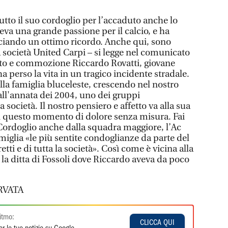
utto il suo cordoglio per l’accaduto anche lo
va una grande passione per il calcio, e ha
asciando un ottimo ricordo. Anche qui, sono
La società United Carpi – si legge nel comunicato
tto e commozione Riccardo Rovatti, giovane
a perso la vita in un tragico incidente stradale.
lla famiglia bluceleste, crescendo nel nostro
all'annata dei 2004, uno dei gruppi
a società. Il nostro pensiero e affetto va alla sua
 in questo momento di dolore senza misura. Fai
Cordoglio anche dalla squadra maggiore, l’Ac
miglia «le più sentite condoglianze da parte del
ti e di tutta la società». Così come è vicina alla
la ditta di Fossoli dove Riccardo aveva da poco
RVATA
itmo:
CLICCA QUI