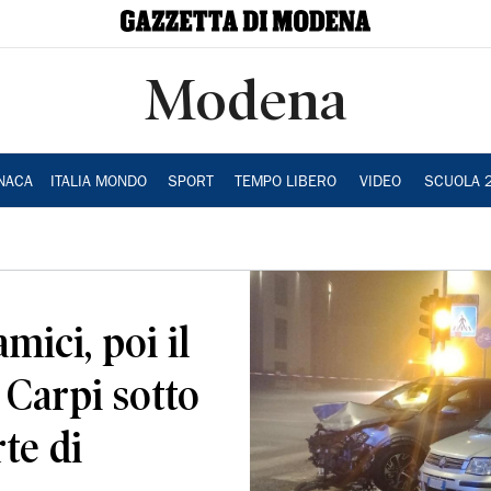
Modena
NACA
ITALIA MONDO
SPORT
TEMPO LIBERO
VIDEO
SCUOLA 
mici, poi il
 Carpi sotto
te di