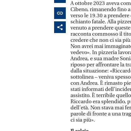
A ottobre 2023 aveva cominc
Cibeno, rimanendo fino a 
verso le 19.30 a prendere 
schianto fatale. Alla pizze
venuto a prendere queste 
racconta commosso il tito
credere che non ci sia più
Non avrei mai immaginato 
vedevo». In pizzeria lavor
Andrea, e sua madre Sonia
riposo per affrontare la t
dalla situazione: «Riccar
sottolinea – veniva spesso
con Andrea. È rimasto piet
stati informati dell’incid
assistito. È terribile quel
Riccardo era splendido, pi
dell’età. Non stava mai fe
parole di fronte a una tr
ci sia più».