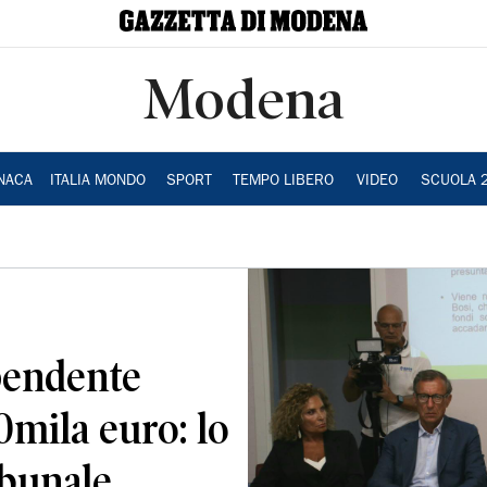
Modena
NACA
ITALIA MONDO
SPORT
TEMPO LIBERO
VIDEO
SCUOLA 
pendente
mila euro: lo
ribunale