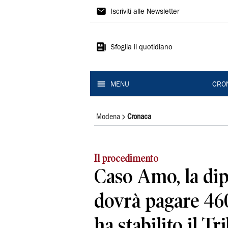
Gazzetta
Iscriviti alle Newsletter
di
Modena
Sfoglia il quotidiano
MENU
CRO
Modena
Cronaca
Il procedimento
Caso Amo, la di
dovrà pagare 460
ha stabilito il T