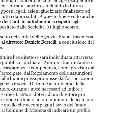
il mandato concordato con i Soci, è recuperare il
iche sottratte, anche esercitando in futuro,
posti legali, azioni giudiziarie finalizzate ad
 tutti i danni subiti. A questo fine è volto anche
 dei Conti in autodenuncia rispetto agli
positato dalla Società il 31 luglio scorso.
setto dei vertici dell’Agenzia, è stata trasmessa
al direttore Daniele Berselli
, a conclusione del
e.
ituire l’ex direttore sarà individuata attraverso
 pubblica - dichiara l’Amministratore Andrea
to, trasparenza e competenza, come previsto dal
 Partecipate, dal Regolamento delle assunzioni
dalle buone prassi promosse dall’associazione
Agenzia è socia. Di fronte al problema della
olo, durante i mesi necessari ad indire e
-6 mesi), aMo si doterà di un direttore pro
 gestione ordinaria in un momento delicato per
ale quello che accompagna l’avvio dell’anno
to al Comune di Modena di indicare un profilo