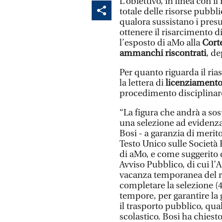
L’obiettivo, in linea con 
totale delle risorse pubbl
qualora sussistano i presup
ottenere il risarcimento di
l’esposto di aMo alla
Corte
ammanchi riscontrati
, de
Per quanto riguarda il rias
la lettera di
licenziamento 
procedimento disciplinar
“La figura che andrà a sost
una selezione ad evidenza
Bosi - a garanzia di meri
Testo Unico sulle Società
di aMo, e come suggerito 
Avviso Pubblico, di cui l’
vacanza temporanea del ru
completare la selezione (4
tempore, per garantire la
il trasporto pubblico, qu
scolastico. Bosi ha chies