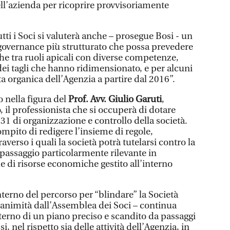
ell’azienda per ricoprire provvisoriamente
ti i Soci si valuterà anche – prosegue Bosi - un
governance più strutturato che possa prevedere
he tra ruoli apicali con diverse competenze,
ei tagli che hanno ridimensionato, e per alcuni
ta organica dell’Agenzia a partire dal 2016”.
 nella figura del
Prof. Avv. Giulio Garuti
,
, il professionista che si occuperà di dotare
1 di organizzazione e controllo della società.
ompito di redigere l’insieme di regole,
averso i quali la società potrà tutelarsi contro la
passaggio particolarmente rilevante in
 di risorse economiche gestito all’interno
interno del percorso per “blindare” la Società
nanimità dall’Assemblea dei Soci – continua
interno di un piano preciso e scandito da passaggi
nel rispetto sia delle attività dell’Agenzia, in