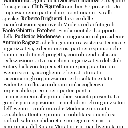
Madonnina
seguita dalla
Società Cittanova
e a seguire
l’inaspettata
Club Figurella
con ben 57 presenti. Un
ringraziamento particolare - continuano - va allo
speaker
Roberto Brighenti
, la voce delle
manifestazioni sportive di Modena ed ai fotografi
Paolo Ghiatti
e
Fotoben
. Fondamentale il supporto
della
Podistica Modenese
, e ringraziamo il presidente
Antonio Ragazzi
, che ha garantito assistenza tecnica e
organizzativa, e dei numerosi partner e sponsor che
hanno creduto nel progetto, contribuendo alla sua
realizzazione». «La macchina organizzativa del Club
Rotary ha lavorato per settimane per garantire un
evento sicuro, accogliente e ben strutturato -
raccontano gli organizzatori- e il risultato è stato
evidente: un flusso ordinato, un’accoglienza
impeccabile, premi per i partecipanti e
riconoscimenti alle prime dieci società presenti. La
grande partecipazione – concludono gli organizzatori
dell’evento – conferma che Modena è una città
sensibile, attenta e pronta a mobilitarsi quando si
parla di salute, solidarietà e impegno civico». La
camminata del Rotary Muratori è ormai diventata un