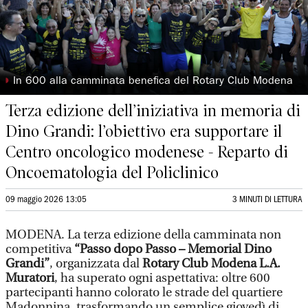
◗
In 600 alla camminata benefica del Rotary Club Modena
Terza edizione dell’iniziativa in memoria di
Dino Grandi: l’obiettivo era supportare il
Centro oncologico modenese - Reparto di
Oncoematologia del Policlinico
09 maggio 2026 13:05
3 MINUTI DI LETTURA
MODENA. La terza edizione della camminata non
competitiva
“Passo dopo Passo – Memorial Dino
Grandi”
, organizzata dal
Rotary Club Modena L.A.
Muratori
, ha superato ogni aspettativa: oltre 600
partecipanti hanno colorato le strade del quartiere
Madonnina, trasformando un semplice giovedì di