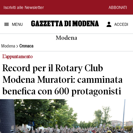
Gazzetta
Iscriviti alle Newsletter
ABBONATI
di
MENU
ACCEDI
Modena
Modena
Modena
Cronaca
L’appuntamento
Record per il Rotary Club
Modena Muratori: camminata
benefica con 600 protagonisti