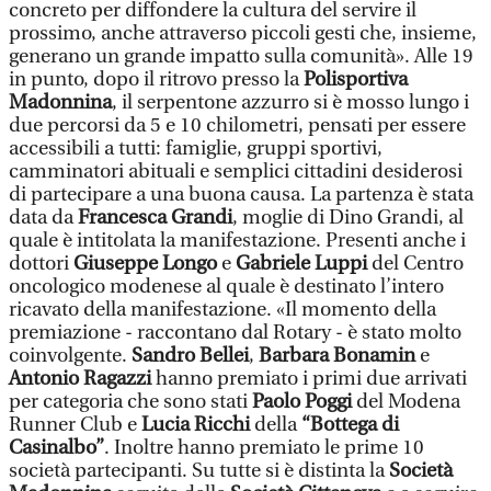
concreto per diffondere la cultura del servire il
prossimo, anche attraverso piccoli gesti che, insieme,
generano un grande impatto sulla comunità». Alle 19
in punto, dopo il ritrovo presso la
Polisportiva
Madonnina
, il serpentone azzurro si è mosso lungo i
due percorsi da 5 e 10 chilometri, pensati per essere
accessibili a tutti: famiglie, gruppi sportivi,
camminatori abituali e semplici cittadini desiderosi
di partecipare a una buona causa. La partenza è stata
data da
Francesca Grandi
, moglie di Dino Grandi, al
quale è intitolata la manifestazione. Presenti anche i
dottori
Giuseppe Longo
e
Gabriele Luppi
del Centro
oncologico modenese al quale è destinato l’intero
ricavato della manifestazione. «Il momento della
premiazione - raccontano dal Rotary - è stato molto
coinvolgente.
Sandro Bellei
,
Barbara Bonamin
e
Antonio Ragazzi
hanno premiato i primi due arrivati
per categoria che sono stati
Paolo Poggi
del Modena
Runner Club e
Lucia Ricchi
della
“Bottega di
Casinalbo”
. Inoltre hanno premiato le prime 10
società partecipanti. Su tutte si è distinta la
Società