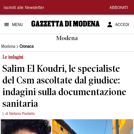
Gazzetta
Iscriviti alle Newsletter
ABBONATI
di
MENU
ACCEDI
Modena
Modena
Modena
Cronaca
Le indagini
Salim El Koudri, le specialiste
del Csm ascoltate dal giudice:
indagini sulla documentazione
sanitaria
di Stefania Piscitello