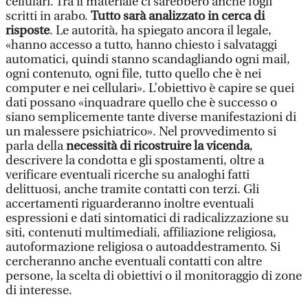
cellulari. Tra il materiale ci sarebbero anche fogli
scritti in arabo.
Tutto sarà analizzato in cerca di
risposte
. Le autorità, ha spiegato ancora il legale,
«hanno accesso a tutto, hanno chiesto i salvataggi
automatici, quindi stanno scandagliando ogni mail,
ogni contenuto, ogni file, tutto quello che è nei
computer e nei cellulari». L’obiettivo è capire se quei
dati possano «inquadrare quello che è successo o
siano semplicemente tante diverse manifestazioni di
un malessere psichiatrico». Nel provvedimento si
parla della
necessità di ricostruire la vicenda
,
descrivere la condotta e gli spostamenti, oltre a
verificare eventuali ricerche su analoghi fatti
delittuosi, anche tramite contatti con terzi. Gli
accertamenti riguarderanno inoltre eventuali
espressioni e dati sintomatici di radicalizzazione su
siti, contenuti multimediali, affiliazione religiosa,
autoformazione religiosa o autoaddestramento. Si
cercheranno anche eventuali contatti con altre
persone, la scelta di obiettivi o il monitoraggio di zone
di interesse.