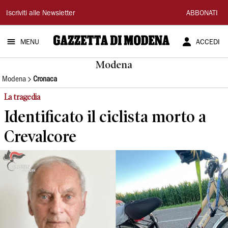
Gazzetta
Iscriviti alle Newsletter
ABBONATI
di
MENU
ACCEDI
Modena
Modena
Modena
Cronaca
La tragedia
Identificato il ciclista morto a
Crevalcore