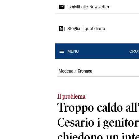
Gazzetta
Iscriviti alle Newsletter
di
Modena
Sfoglia il quotidiano
MENU
CRO
Modena
Cronaca
Il problema
Troppo caldo all’
Cesario i genito
chiedono un int