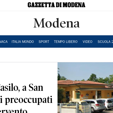
Modena
NACA
ITALIA MONDO
SPORT
TEMPO LIBERO
VIDEO
SCUOLA 
asilo, a San
ri preoccupati
ervento