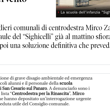
◗
La scuola dell'infanzia "Sig
lieri comunali di centrodestra Mirco Za
ule del “Sighicelli” già al mattino sfior
 poi una soluzione definitiva che preve
one di grave disagio ambientale ed emergenza
coli alunni e il personale della
scuola
di San Cesario sul Panaro
. A denunciarlo sono i
lista “
Centrodestra per la Rinascita
”,
Mirco
he hanno depositato un’interrogazione urgente
seduta utile del Consiglio comunale.