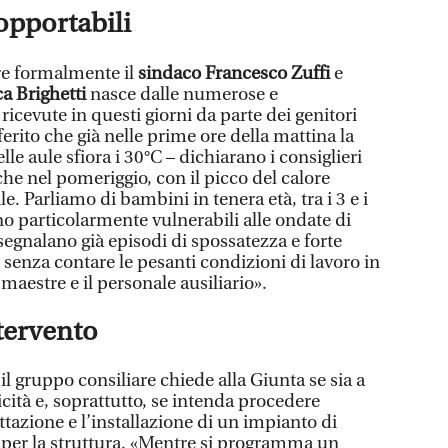
opportabili
are formalmente il
sindaco Francesco Zuffi
e
a Brighetti
nasce dalle numerose e
icevute in questi giorni da parte dei genitori
ferito che già nelle prime ore della mattina la
le aule sfiora i 30°C – dichiarano i consiglieri
 che nel pomeriggio, con il picco del calore
le. Parliamo di bambini in tenera età, tra i 3 e i
no particolarmente vulnerabili alle ondate di
 segnalano già episodi di spossatezza e forte
, senza contare le pesanti condizioni di lavoro in
 maestre e il personale ausiliario».
ntervento
, il gruppo consiliare chiede alla Giunta se sia a
cità e, soprattutto, se intenda procedere
tazione e l’installazione di un impianto di
 per la struttura. «Mentre si programma un