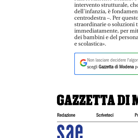
intervento strutturale, c
dell'infanzia, è fondament
centrodestra –. Per ques
straordinarie o soluzioni
immediatamente, per mitiga
dei bambini e del personale
e scolastica».
Non lasciare decidere l'algor
scegli
Gazzetta di Modena
pe
Redazione
Scriveteci
P