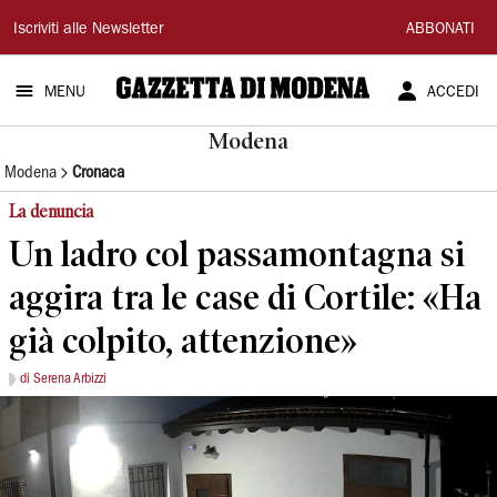
Gazzetta
Iscriviti alle Newsletter
ABBONATI
di
MENU
ACCEDI
Modena
Modena
Modena
Cronaca
La denuncia
Un ladro col passamontagna si
aggira tra le case di Cortile: «Ha
già colpito, attenzione»
di Serena Arbizzi