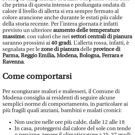
che prima di questa intensa e prolungata ondata di
calore il livello di allerta si era sempre fermato al
colore arancione anche durante le estati più calde
della storia recente. Per l’intera giornata è infatti
previsto un ulteriore
aumento delle temperature
massime
, con valori che nei
settori centrali di pianura
saranno prossimi ai
40 gradi
. L’allerta rossa, infatti, è
segnalata per le
zone di pianura
delle
province di
Parma, Reggio Emilia, Modena, Bologna, Ferrara e
Ravenna
.
Come comportarsi
Per scongiurare malori e malesseri, il Comune di
Modena consiglia ai residenti di seguire alcune
semplici norme di comportamento, in particolare ai
più fragili quali anziani, bambini e malati cronici:
Non uscire nelle ore più calde, dalle 12 alle 18
In casa, proteggersi dal calore del sole con tende
o persiane, tenere il climatizzatore a 25-27 gradi