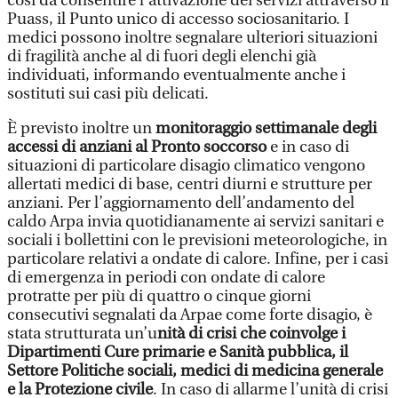
così da consentire l’attivazione dei servizi attraverso il
Puass, il Punto unico di accesso sociosanitario. I
medici possono inoltre segnalare ulteriori situazioni
di fragilità anche al di fuori degli elenchi già
individuati, informando eventualmente anche i
sostituti sui casi più delicati.
È previsto inoltre un
monitoraggio settimanale degli
accessi di anziani al Pronto soccorso
e in caso di
situazioni di particolare disagio climatico vengono
allertati medici di base, centri diurni e strutture per
anziani. Per l’aggiornamento dell’andamento del
caldo Arpa invia quotidianamente ai servizi sanitari e
sociali i bollettini con le previsioni meteorologiche, in
particolare relativi a ondate di calore. Infine, per i casi
di emergenza in periodi con ondate di calore
protratte per più di quattro o cinque giorni
consecutivi segnalati da Arpae come forte disagio, è
stata strutturata un’u
nità di crisi che coinvolge i
Dipartimenti Cure primarie e Sanità pubblica, il
Settore Politiche sociali, medici di medicina generale
e la Protezione civile
. In caso di allarme l’unità di crisi