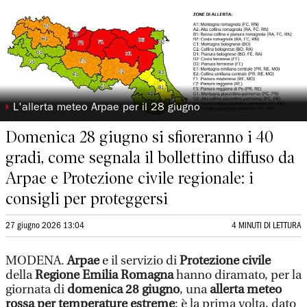
◗
L'allerta meteo Arpae per il 28 giugno
Domenica 28 giugno si sfioreranno i 40
gradi, come segnala il bollettino diffuso da
Arpae e Protezione civile regionale: i
consigli per proteggersi
27 giugno 2026 13:04
4 MINUTI DI LETTURA
MODENA.
Arpae
e il servizio di
Protezione civile
della
Regione Emilia Romagna
hanno diramato, per la
giornata di
domenica 28 giugno
, una
allerta meteo
rossa
per temperature estreme
: è la prima volta, dato