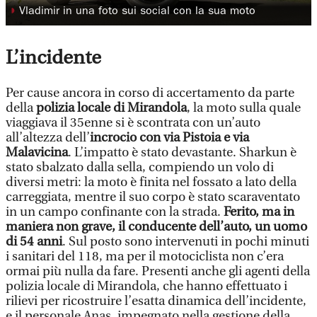
◗
Vladimir in una foto sui social con la sua moto
L’incidente
Per cause ancora in corso di accertamento da parte
della
polizia locale di Mirandola
, la moto sulla quale
viaggiava il 35enne si è scontrata con un’auto
all’altezza dell’
incrocio con via Pistoia e via
Malavicina
. L’impatto è stato devastante. Sharkun è
stato sbalzato dalla sella, compiendo un volo di
diversi metri: la moto è finita nel fossato a lato della
carreggiata, mentre il suo corpo è stato scaraventato
in un campo confinante con la strada.
Ferito, ma in
maniera non grave, il conducente dell’auto, un
uomo
di 54 anni
. Sul posto sono intervenuti in pochi minuti
i sanitari del 118, ma per il motociclista non c’era
ormai più nulla da fare. Presenti anche gli agenti della
polizia locale di Mirandola, che hanno effettuato i
rilievi per ricostruire l’esatta dinamica dell’incidente,
e il personale Anas, impegnato nella gestione della