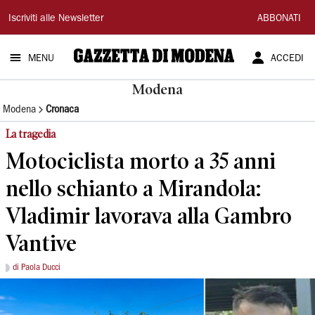
Gazzetta
Iscriviti alle Newsletter
ABBONATI
di
MENU
ACCEDI
Modena
Modena
Modena
Cronaca
La tragedia
Motociclista morto a 35 anni
nello schianto a Mirandola:
Vladimir lavorava alla Gambro
Vantive
di Paola Ducci