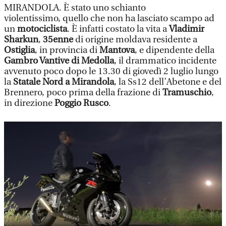
MIRANDOLA. È stato uno schianto
violentissimo, quello che non ha lasciato scampo ad
un
motociclista
. È infatti costato la vita a
Vladimir
Sharkun
,
35enne
di origine moldava residente a
Ostiglia
, in provincia di
Mantova
, e dipendente della
Gambro Vantive di Medolla
, il drammatico incidente
avvenuto poco dopo le 13.30 di giovedì 2 luglio lungo
la
Statale Nord a Mirandola
, la Ss12 dell’Abetone e del
Brennero, poco prima della frazione di
Tramuschio
,
in direzione
Poggio Rusco
.