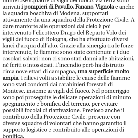
numerose squadre di vigili del fuoco. Via terra sono
arrivati
i pompieri di Pavullo, Fanano, Vignola
e anche
la squadra boschiva di Modena, supportati
attivamente da una squadra della Protezione Civile. A
dare manforte alle operazioni dal cielo è poi
intervenuto l’elicottero Drago del Reparto Volo dei
vigili del fuoco di Bologna, che ha effettuato diversi
lanci d’acqua dall’alto. Grazie alla sinergia tra le forze
intervenute, le fiamme sono state contenute e i due
casolari salvati: non ci sono stati danni alle abitazioni,
né feriti o intossicati. L’incendio però ha distrutto
circa nove ettari di campagna,
una superficie molto
ampia
. I rilievi volti a stabilire le cause delle fiamme
sono stati condotti dai carabinieri forestali di
Montese, insieme ai vigili del fuoco. Nel pomeriggio
sono poi proseguite le delicate operazioni di minuto
spegnimento e bonifica del terreno, per evitare
possibili focolai di riattivazione. Prezioso anche il
contributo della Protezione Civile, presente con
diverse squadre di volontari che hanno garantito il
supporto logistico e contribuito alle operazioni di
bonifica.