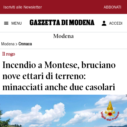
Gazzetta
Iscriviti alle Newsletter
ABBONATI
di
MENU
ACCEDI
Modena
Modena
Modena
Cronaca
Il rogo
Incendio a Montese, bruciano
nove ettari di terreno:
minacciati anche due casolari