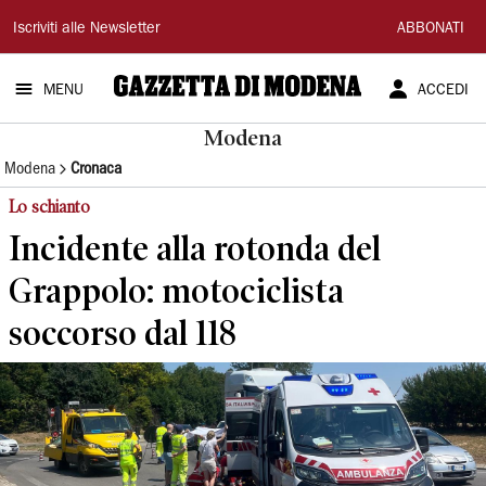
Gazzetta
Iscriviti alle Newsletter
ABBONATI
di
MENU
ACCEDI
Modena
Modena
Modena
Cronaca
Lo schianto
Incidente alla rotonda del
Grappolo: motociclista
soccorso dal 118