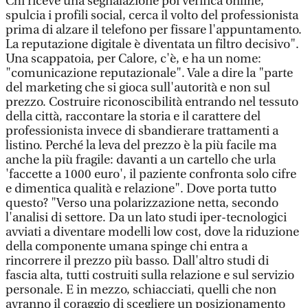
Chi riceve una segnalazione poi verifica online,
spulcia i profili social, cerca il volto del professionista
prima di alzare il telefono per fissare l'appuntamento.
La reputazione digitale è diventata un filtro decisivo".
Una scappatoia, per Calore, c'è, e ha un nome:
"comunicazione reputazionale". Vale a dire la "parte
del marketing che si gioca sull'autorità e non sul
prezzo. Costruire riconoscibilità entrando nel tessuto
della città, raccontare la storia e il carattere del
professionista invece di sbandierare trattamenti a
listino. Perché la leva del prezzo è la più facile ma
anche la più fragile: davanti a un cartello che urla
'faccette a 1000 euro', il paziente confronta solo cifre
e dimentica qualità e relazione". Dove porta tutto
questo? "Verso una polarizzazione netta, secondo
l'analisi di settore. Da un lato studi iper-tecnologici
avviati a diventare modelli low cost, dove la riduzione
della componente umana spinge chi entra a
rincorrere il prezzo più basso. Dall'altro studi di
fascia alta, tutti costruiti sulla relazione e sul servizio
personale. E in mezzo, schiacciati, quelli che non
avranno il coraggio di scegliere un posizionamento