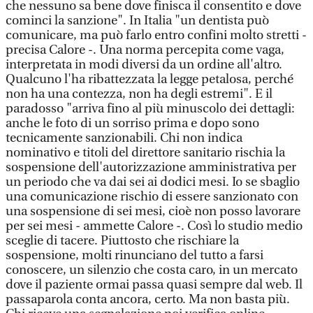
che nessuno sa bene dove finisca il consentito e dove
cominci la sanzione". In Italia "un dentista può
comunicare, ma può farlo entro confini molto stretti -
precisa Calore -. Una norma percepita come vaga,
interpretata in modi diversi da un ordine all'altro.
Qualcuno l'ha ribattezzata la legge petalosa, perché
non ha una contezza, non ha degli estremi". E il
paradosso "arriva fino al più minuscolo dei dettagli:
anche le foto di un sorriso prima e dopo sono
tecnicamente sanzionabili. Chi non indica
nominativo e titoli del direttore sanitario rischia la
sospensione dell'autorizzazione amministrativa per
un periodo che va dai sei ai dodici mesi. Io se sbaglio
una comunicazione rischio di essere sanzionato con
una sospensione di sei mesi, cioè non posso lavorare
per sei mesi - ammette Calore -. Così lo studio medio
sceglie di tacere. Piuttosto che rischiare la
sospensione, molti rinunciano del tutto a farsi
conoscere, un silenzio che costa caro, in un mercato
dove il paziente ormai passa quasi sempre dal web. Il
passaparola conta ancora, certo. Ma non basta più.