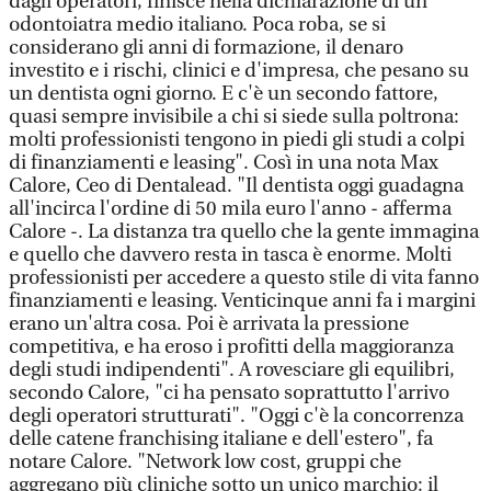
dagli operatori, finisce nella dichiarazione di un
odontoiatra medio italiano. Poca roba, se si
considerano gli anni di formazione, il denaro
investito e i rischi, clinici e d'impresa, che pesano su
un dentista ogni giorno. E c'è un secondo fattore,
quasi sempre invisibile a chi si siede sulla poltrona:
molti professionisti tengono in piedi gli studi a colpi
di finanziamenti e leasing". Così in una nota Max
Calore, Ceo di Dentalead. "Il dentista oggi guadagna
all'incirca l'ordine di 50 mila euro l'anno - afferma
Calore -. La distanza tra quello che la gente immagina
e quello che davvero resta in tasca è enorme. Molti
professionisti per accedere a questo stile di vita fanno
finanziamenti e leasing. Venticinque anni fa i margini
erano un'altra cosa. Poi è arrivata la pressione
competitiva, e ha eroso i profitti della maggioranza
degli studi indipendenti". A rovesciare gli equilibri,
secondo Calore, "ci ha pensato soprattutto l'arrivo
degli operatori strutturati". "Oggi c'è la concorrenza
delle catene franchising italiane e dell'estero", fa
notare Calore. "Network low cost, gruppi che
aggregano più cliniche sotto un unico marchio: il