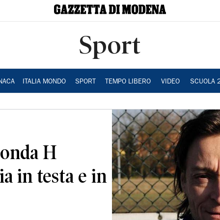
Sport
NACA
ITALIA MONDO
SPORT
TEMPO LIBERO
VIDEO
SCUOLA 
econda H
ia in testa e in