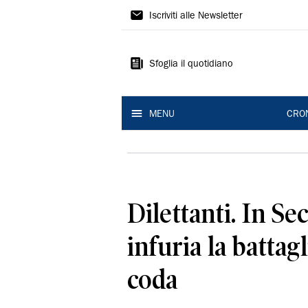
Gazzetta
Iscriviti alle Newsletter
di
Modena
Sfoglia il quotidiano
MENU
CRO
Dilettanti. In S
infuria la battagl
coda