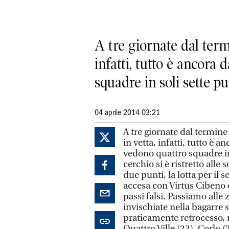
A tre giornate dal term
infatti, tutto è ancora
squadre in soli sette pun
04 aprile 2014 03:21
A tre giornate dal termin
in vetta, infatti, tutto è 
vedono quattro squadre in s
cerchio si è ristretto alle
due punti, la lotta per il
accesa con Virtus Cibeno 
passi falsi. Passiamo all
invischiate nella bagarre s
praticamente retrocesso, r
Quattro Ville (23), Corlo (