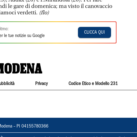
di le gare di domenica; ma visto il canovaccio
iamoci verdetti.
(flo)
itmo:
CLICCA QUI
r le tue notizie su Google
ubblicità
Privacy
Codice Etico e Modello 231
22, Modena – PI 04155780366