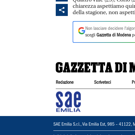
chiarezza aspettiamo quin
della stagione, non aspett
Non lasciare decidere l'algor
scegli
Gazzetta di Modena
pe
Redazione
Scriveteci
P
SAE Emilia S.r.l., Via Emilia Est, 985 – 411