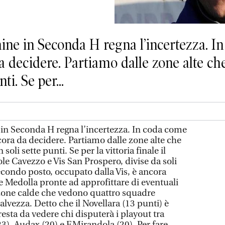
ine in Seconda H regna l’incertezza. In
 da decidere. Partiamo dalle zone alte c
ti. Se per...
e in Seconda H regna l’incertezza. In coda come
ancora da decidere. Partiamo dalle zone alte che
oli sette punti. Se per la vittoria finale il
 sole Cavezzo e Vis San Prospero, divise da soli
 secondo posto, occupato dalla Vis, è ancora
e Medolla pronte ad approfittare di eventuali
e zone calde che vedono quattro squadre
alvezza. Detto che il Novellara (13 punti) è
esta da vedere chi disputerà i playout tra
23), Audax (20) e F.Mirandola (20). Per fare