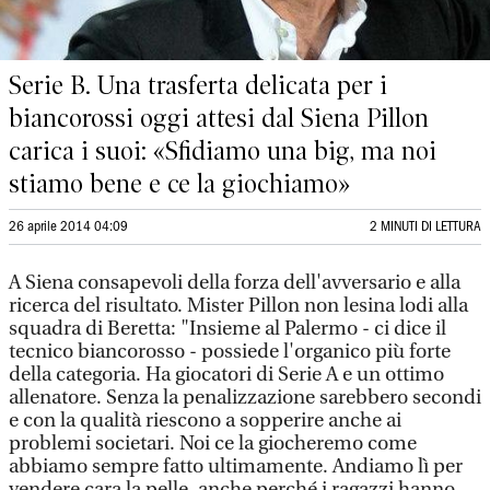
Serie B. Una trasferta delicata per i
biancorossi oggi attesi dal Siena Pillon
carica i suoi: «Sfidiamo una big, ma noi
stiamo bene e ce la giochiamo»
26 aprile 2014 04:09
2 MINUTI DI LETTURA
A Siena consapevoli della forza dell'avversario e alla
ricerca del risultato. Mister Pillon non lesina lodi alla
squadra di Beretta: "Insieme al Palermo - ci dice il
tecnico biancorosso - possiede l'organico più forte
della categoria. Ha giocatori di Serie A e un ottimo
allenatore. Senza la penalizzazione sarebbero secondi
e con la qualità riescono a sopperire anche ai
problemi societari. Noi ce la giocheremo come
abbiamo sempre fatto ultimamente. Andiamo lì per
vendere cara la pelle, anche perché i ragazzi hanno