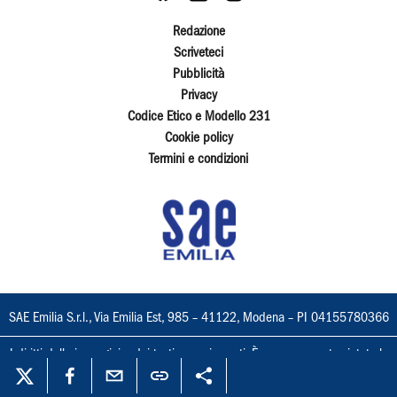
Redazione
Scriveteci
Pubblicità
Privacy
Codice Etico e Modello 231
Cookie policy
Termini e condizioni
SAE Emilia S.r.l., Via Emilia Est, 985 – 41122, Modena – PI 04155780366
I diritti delle immagini e dei testi sono riservati. È espressamente vietata la
loro riproduzione con qualsiasi mezzo e l'adattamento totale o parziale.