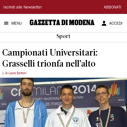
Gazzetta
Iscriviti alle Newsletter
ABBONATI
di
MENU
ACCEDI
Modena
Sport
Campionati Universitari:
Grasselli trionfa nell’alto
di Laura Bertoni