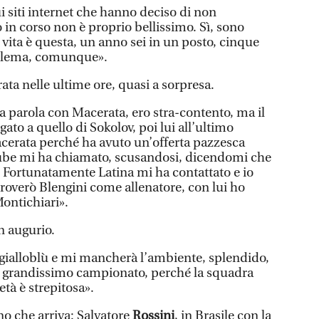
i siti internet che hanno deciso di non
in corso non è proprio bellissimo. Sì, sono
vita è questa, un anno sei in un posto, cinque
oblema, comunque».
rata nelle ultime ore, quasi a sorpresa.
a parola con Macerata, ero stra-contento, ma il
gato a quello di Sokolov, poi lui all’ultimo
acerata perché ha avuto un’offerta pazzesca
 Lube mi ha chiamato, scusandosi, dicendomi che
 Fortunatamente Latina mi ha contattato e io
troverò Blengini come allenatore, con lui ho
Montichiari».
n augurio.
gialloblù e mi mancherà l’ambiente, splendido,
un grandissimo campionato, perché la squadra
età è strepitosa».
no che arriva: Salvatore
Rossini
, in Brasile con la