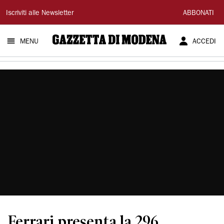
Gazzetta
Iscriviti alle Newsletter
ABBONATI
di
MENU
ACCEDI
Modena
Ferrari presenta la 296