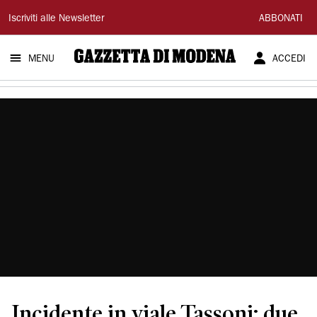
Gazzetta
Iscriviti alle Newsletter
ABBONATI
di
MENU
ACCEDI
Modena
Incidente in viale Tassoni: due