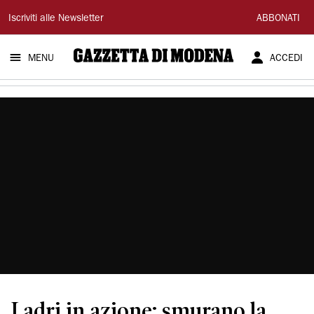
Gazzetta
Iscriviti alle Newsletter
ABBONATI
di
MENU
ACCEDI
Modena
Ladri in azione: smurano la