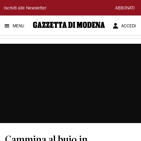
Gazzetta
Iscriviti alle Newsletter
ABBONATI
di
MENU
ACCEDI
Modena
Cammina al buio in