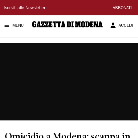
Gazzetta
Iscriviti alle Newsletter
ABBONATI
di
MENU
ACCEDI
Modena
Omicidio a Modena: scappa in