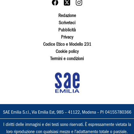
Redazione
Scriveteci
Pubblicità
Privacy
Codice Etico e Modello 231
Cookie policy
Termini e condizioni
SAE Emilia S.r.l., Via Emilia Est, 985 – 41122, Modena – PI 04155780366
I diritti delle immagini e dei testi sono riservati. È espressamente vietata la
loro riproduzione con qualsiasi mezzo e l'adattamento totale o parziale.