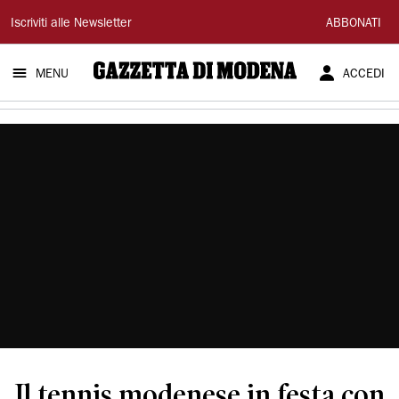
Gazzetta
Iscriviti alle Newsletter
ABBONATI
di
MENU
ACCEDI
Modena
Il tennis modenese in festa con