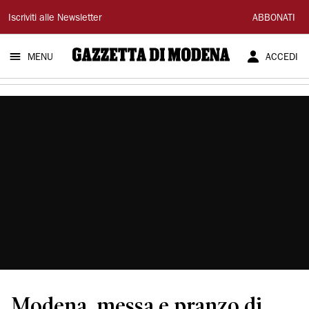
Gazzetta
Iscriviti alle Newsletter
ABBONATI
di
MENU
ACCEDI
Modena
Modena, messa e pranzo di