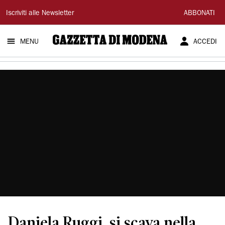
Gazzetta
Iscriviti alle Newsletter
ABBONATI
di
MENU
ACCEDI
Modena
Daniela Ruggi, si scava nella