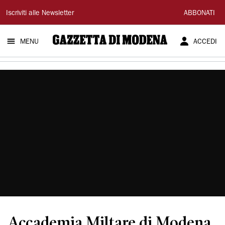
Gazzetta
Iscriviti alle Newsletter
ABBONATI
di
MENU
ACCEDI
Modena
Accademia Miltare di Modena,