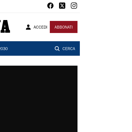
ACCEDI
ABBONATI
2030
CERCA