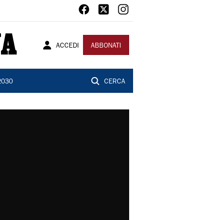
ACCEDI
ABBONATI
2030
CERCA