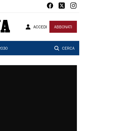
ACCEDI
ABBONATI
2030
CERCA