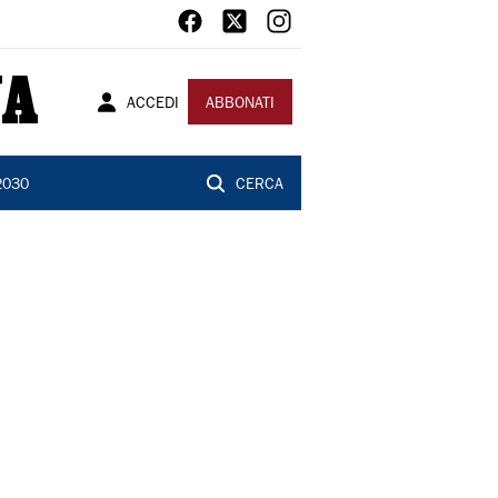
ACCEDI
ABBONATI
2030
CERCA