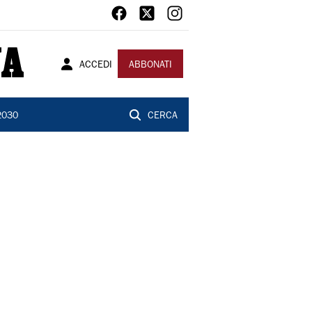
ACCEDI
ABBONATI
2030
CERCA