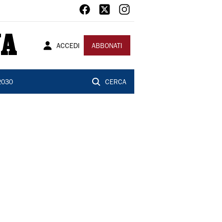
ACCEDI
ABBONATI
2030
CERCA