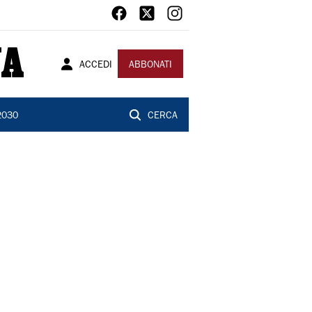
ACCEDI
ABBONATI
2030
CERCA