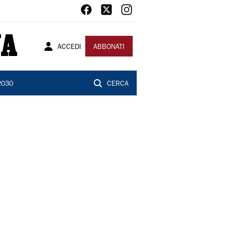
ACCEDI
ABBONATI
2030
CERCA