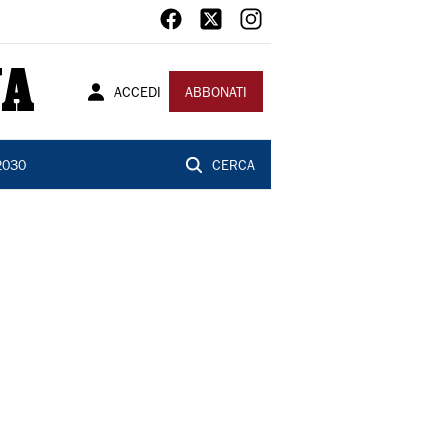
ACCEDI
ABBONATI
2030
CERCA