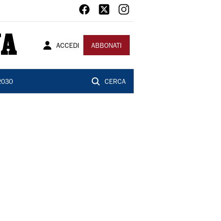
ACCEDI
ABBONATI
2030
CERCA