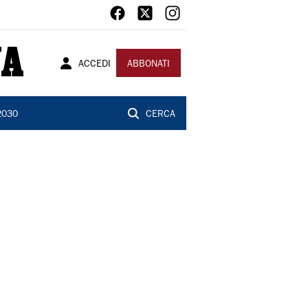
ACCEDI
ABBONATI
2030
CERCA