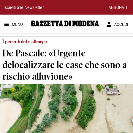
Gazzetta
Iscriviti alle Newsletter
ABBONATI
di
MENU
ACCEDI
Modena
I pericoli del maltempo
De Pascale: «Urgente
delocalizzare le case che sono a
rischio alluvione»