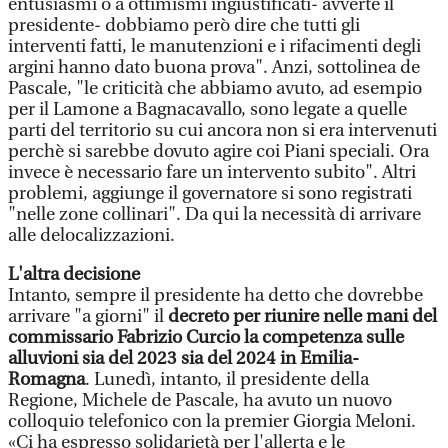
entusiasmi o a ottimismi ingiustificati- avverte il
presidente- dobbiamo però dire che tutti gli
interventi fatti, le manutenzioni e i rifacimenti degli
argini hanno dato buona prova". Anzi, sottolinea de
Pascale, "le criticità che abbiamo avuto, ad esempio
per il Lamone a Bagnacavallo, sono legate a quelle
parti del territorio su cui ancora non si era intervenuti
perchè si sarebbe dovuto agire coi Piani speciali. Ora
invece è necessario fare un intervento subito". Altri
problemi, aggiunge il governatore si sono registrati
"nelle zone collinari". Da qui la necessità di arrivare
alle delocalizzazioni.
L'altra decisione
Intanto, sempre il presidente ha detto che dovrebbe
arrivare "a giorni" il
decreto per riunire nelle mani del
commissario Fabrizio Curcio la competenza sulle
alluvioni sia del 2023 sia del 2024 in Emilia-
Romagna
. Lunedì, intanto, il presidente della
Regione, Michele de Pascale, ha avuto un nuovo
colloquio telefonico con la premier Giorgia Meloni.
«Ci ha espresso solidarietà per l'allerta e le