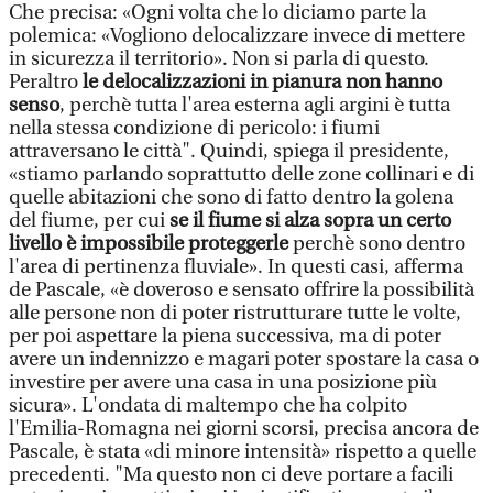
Che precisa: «Ogni volta che lo diciamo parte la
polemica: «Vogliono delocalizzare invece di mettere
in sicurezza il territorio». Non si parla di questo.
Peraltro
le delocalizzazioni in pianura non hanno
senso
, perchè tutta l'area esterna agli argini è tutta
nella stessa condizione di pericolo: i fiumi
attraversano le città". Quindi, spiega il presidente,
«stiamo parlando soprattutto delle zone collinari e di
quelle abitazioni che sono di fatto dentro la golena
del fiume, per cui
se il fiume si alza sopra un certo
livello è impossibile proteggerle
perchè sono dentro
l'area di pertinenza fluviale». In questi casi, afferma
de Pascale, «è doveroso e sensato offrire la possibilità
alle persone non di poter ristrutturare tutte le volte,
per poi aspettare la piena successiva, ma di poter
avere un indennizzo e magari poter spostare la casa o
investire per avere una casa in una posizione più
sicura». L'ondata di maltempo che ha colpito
l'Emilia-Romagna nei giorni scorsi, precisa ancora de
Pascale, è stata «di minore intensità» rispetto a quelle
precedenti. "Ma questo non ci deve portare a facili