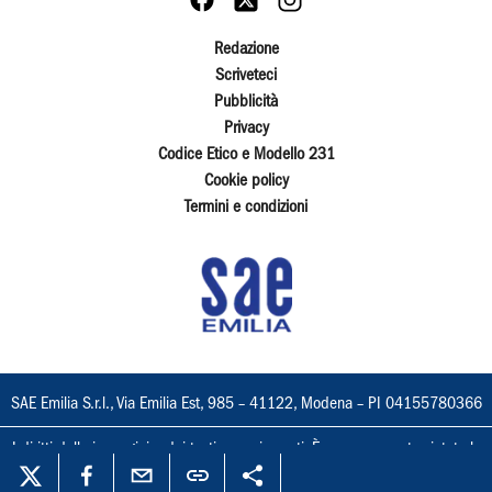
Redazione
Scriveteci
Pubblicità
Privacy
Codice Etico e Modello 231
Cookie policy
Termini e condizioni
SAE Emilia S.r.l., Via Emilia Est, 985 – 41122, Modena – PI 04155780366
I diritti delle immagini e dei testi sono riservati. È espressamente vietata la
loro riproduzione con qualsiasi mezzo e l'adattamento totale o parziale.