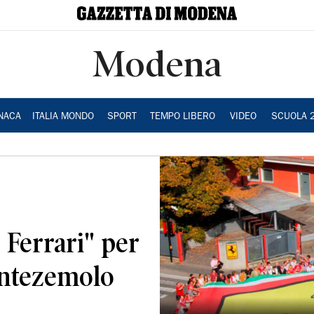
Modena
NACA
ITALIA MONDO
SPORT
TEMPO LIBERO
VIDEO
SCUOLA 
 Ferrari" per
ontezemolo