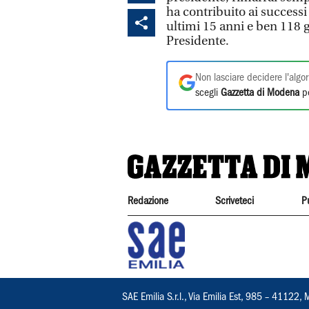
ha contribuito ai successi 
ultimi 15 anni e ben 118 
Presidente.
Non lasciare decidere l'algor
scegli
Gazzetta di Modena
pe
Redazione
Scriveteci
P
SAE Emilia S.r.l., Via Emilia Est, 985 – 411