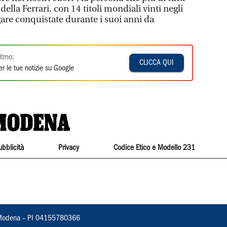
della Ferrari, con 14 titoli mondiali vinti negli
gare conquistate durante i suoi anni da
itmo:
CLICCA QUI
r le tue notizie su Google
ubblicità
Privacy
Codice Etico e Modello 231
22, Modena – PI 04155780366