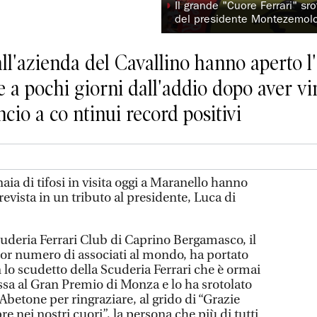
◗
Il grande "Cuore Ferrari" sr
del presidente Montezemol
 all'azienda del Cavallino hanno aperto
 a pochi giorni dall'addio dopo aver vin
ancio a co ntinui record positivi
ia di tifosi in visita oggi a Maranello hanno
revista in un tributo al presidente, Luca di
cuderia Ferrari Club di Caprino Bergamasco, il
or numero di associati al mondo, ha portato
 lo scudetto della Scuderia Ferrari che è ormai
ssa al Gran Premio di Monza e lo ha srotolato
 Abetone per ringraziare, al grido di “Grazie
e nei nostri cuori”, la persona che più di tutti