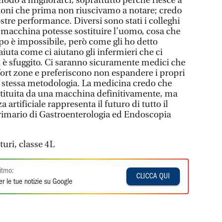
modo a migliorarci, soprattutto perché riesce a
esioni che prima non riuscivamo a notare; credo
stre performance. Diversi sono stati i colleghi
macchina potesse sostituire l’uomo, cosa che
o è impossibile, però come gli ho detto
i aiuta come ci aiutano gli infermieri che ci
 è sfuggito. Ci saranno sicuramente medici che
ort zone e preferiscono non espandere i propri
la stessa metodologia. La medicina credo che
stituita da una macchina definitivamente, ma
 artificiale rappresenta il futuro di tutto il
rimario di Gastroenterologia ed Endoscopia
turi, classe 4L
itmo:
CLICCA QUI
r le tue notizie su Google