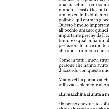
una macchina a cui sono s
numerosi casi di lesioni 
umano ed individuiamo un
polipo e qui entra in gioc
Questo è molto important
all’occhio umano; quindi i
importante perché da lì c
tumore o quali infiammab
perfezionato ma è molto uti
che uno strumento che fa
Come in tutti i nuovi stru
persone che hanno avuto p
d’accordo con questa nuo
Manno ci ha parlato anche d
utilizzata solamente allo 
«La macchina ci aiuta a m
«Io penso che questo softwa