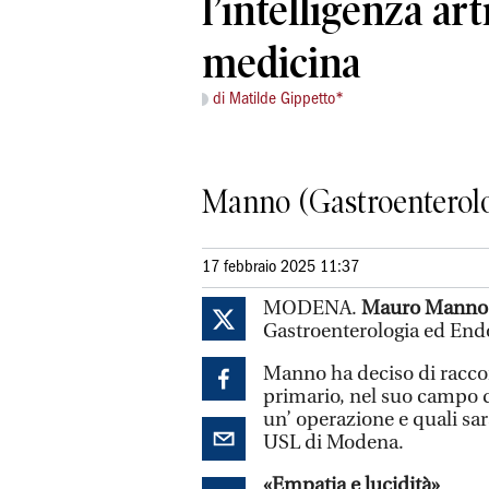
l’intelligenza arti
medicina
di Matilde Gippetto*
Manno (Gastroenterolo
17 febbraio 2025 11:37
MODENA.
Mauro Manno
Gastroenterologia ed Endo
Manno ha deciso di raccon
primario, nel suo campo d
un’ operazione e quali sar
USL di Modena.
«Empatia e lucidità»