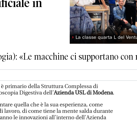
ficiale in
◗
La classe quarta L del Ventu
gia): «Le macchine ci supportano con 
è primario della Struttura Complessa di
scopia Digestiva dell’
Azienda USL di Modena
.
tare quella che è la sua esperienza, come
i lavoro, di come tiene la mente salda durante
anno le innovazioni all’interno dell'Azienda