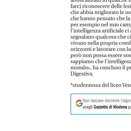
abbia aiutato in qualche 
farci riconoscere delle l
che abbia migliorato le no
che hanno pensato che la 
per esempio nel mio camp
l’intelligenza artificiale c
segnalano qualcosa che ci
vivono nella propria comf
orizzonti e lavorare con 
però non possa essere so
sappiamo che l’intelligenza
mondo», ha concluso il p
Digestiva.
*studentessa del liceo Ven
Non lasciare decidere l'algor
scegli
Gazzetta di Modena
pe