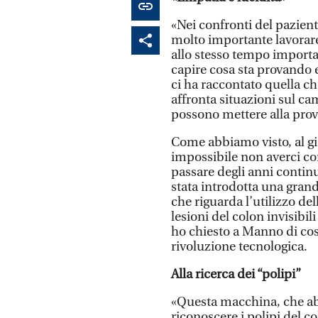
«Nei confronti del pazie
molto importante lavorare
allo stesso tempo importa
capire cosa sta provando e
ci ha raccontato quella ch
affronta situazioni sul ca
possono mettere alla prov
Come abbiamo visto, al gio
impossibile non averci co
passare degli anni contin
stata introdotta una gran
che riguarda l’utilizzo del
lesioni del colon invisib
ho chiesto a Manno di cos
rivoluzione tecnologica.
Alla ricerca dei “polipi”
«Questa macchina, che ab
riconoscere i polipi del c