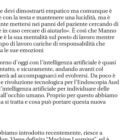
nte devi dimostrarti empatico ma comunque è
 con la testa e mantenere una lucidità, ma è
nte mettersi nei panni del paziente cercando di
 in caso cercare di aiutarlo». È così che Manno
e è la sua mentalità sul posto di lavoro mentre
mpo di lavoro cariche di responsabilità che
a le sue emozioni
rno d’oggi con l'intelligenza artificiale è quasi
ntatto, e sicuramente, andando avanti col
uerà ad accompagnarci ed evolversi. Da poco è
de rivoluzione tecnologica per l’Endoscopia Ausl
l’intelligenza artificiale per individuare delle
ili all’occhio umano. Proprio per questo abbiamo
a si tratta e cosa può portare questa nuova
biamo introdotto recentemente, riesce a
olon. Viene definita “Machine Learning”, ed è