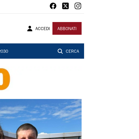
ACCEDI
ABBONATI
2030
CERCA