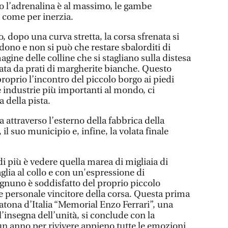
eo l’adrenalina è al massimo, le gambe
 come per inerzia.
, dopo una curva stretta, la corsa sfrenata si
ndono e non si può che restare sbalorditi di
gine delle colline che si stagliano sulla distesa
llata da prati di margherite bianche. Questo
oprio l’incontro del piccolo borgo ai piedi
e industrie più importanti al mondo, ci
 della pista.
da attraverso l’esterno della fabbrica della
à, il suo municipio e, infine, la volata finale
i più è vedere quella marea di migliaia di
lia al collo e con un'espressione di
Ognuno è soddisfatto del proprio piccolo
e personale vincitore della corsa. Questa prima
tona d’Italia “Memorial Enzo Ferrari”, una
ll’insegna dell’unità, si conclude con la
un anno per rivivere appieno tutte le emozioni