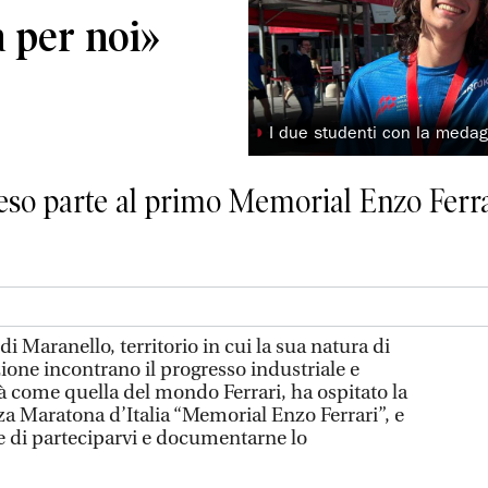
a per noi»
◗
I due studenti con la medagl
so parte al primo Memorial Enzo Ferrar
aranello, territorio in cui la sua natura di
zione incontrano il progresso industriale e
à come quella del mondo Ferrari, ha ospitato la
a Maratona d’Italia “Memorial Enzo Ferrari”, e
e di parteciparvi e documentarne lo