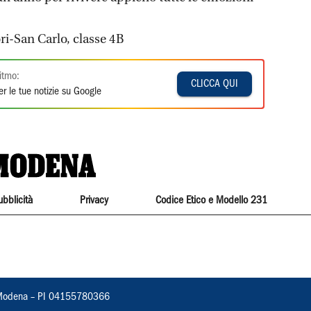
ri-San Carlo, classe 4B
itmo:
CLICCA QUI
r le tue notizie su Google
ubblicità
Privacy
Codice Etico e Modello 231
22, Modena – PI 04155780366