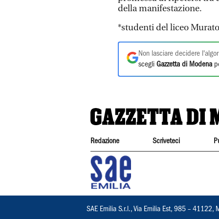
della manifestazione.
*studenti del liceo Murato
Non lasciare decidere l'algor
scegli
Gazzetta di Modena
pe
Redazione
Scriveteci
P
SAE Emilia S.r.l., Via Emilia Est, 985 – 411