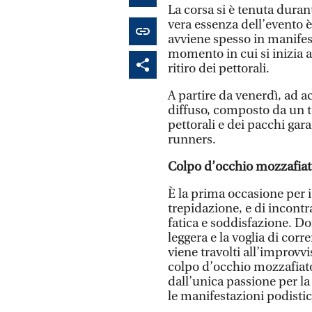
La corsa si è tenuta dura
vera essenza dell’evento 
avviene spesso in manifest
momento in cui si inizia a 
ritiro dei pettorali.
A partire da venerdì, ad ac
diffuso, composto da un t
pettorali e dei pacchi gara
runners.
Colpo d’occhio mozzafia
È la prima occasione per i
trepidazione, e di incontra
fatica e soddisfazione. Dom
leggera e la voglia di corr
viene travolti all’improvv
colpo d’occhio mozzafiato
dall’unica passione per l
le manifestazioni podisti