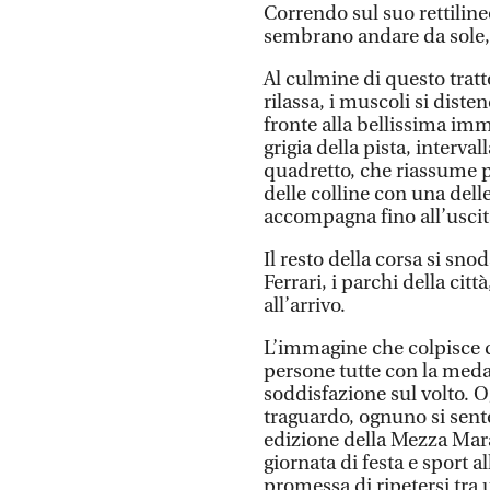
Correndo sul suo rettilin
sembrano andare da sole,
Al culmine di questo tratto
rilassa, i muscoli si diste
fronte alla bellissima imma
grigia della pista, interva
quadretto, che riassume pr
delle colline con una dell
accompagna fino all’uscita
Il resto della corsa si sno
Ferrari, i parchi della citt
all’arrivo.
L’immagine che colpisce d
persone tutte con la medag
soddisfazione sul volto. 
traguardo, ognuno si sent
edizione della Mezza Mara
giornata di festa e sport a
promessa di ripetersi tra 