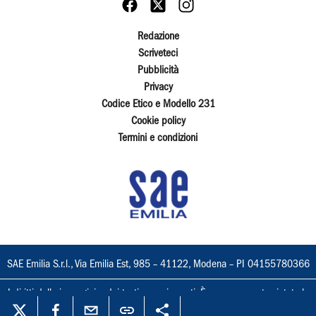
Redazione
Scriveteci
Pubblicità
Privacy
Codice Etico e Modello 231
Cookie policy
Termini e condizioni
SAE Emilia S.r.l., Via Emilia Est, 985 – 41122, Modena – PI 04155780366
I diritti delle immagini e dei testi sono riservati. È espressamente vietata la
loro riproduzione con qualsiasi mezzo e l'adattamento totale o parziale.