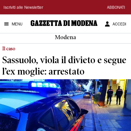
Gazzetta
Iscriviti alle Newsletter
ABBONATI
di
MENU
ACCEDI
Modena
Modena
Il caso
Sassuolo, viola il divieto e segue
l’ex moglie: arrestato