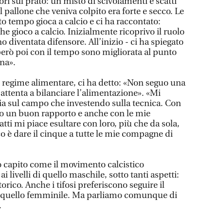
ori sul prato: un misto di scivolamenti e scatti
l pallone che veniva colpito era forte e secco. Le
 tempo gioca a calcio e ci ha raccontato:
e gioco a calcio. Inizialmente ricoprivo il ruolo
no diventata difensore. All’inizio - ci ha spiegato
però poi con il tempo sono migliorata al punto
na».
o regime alimentare, ci ha detto: «Non seguo una
attenta a bilanciare l’alimentazione». «Mi
sia sul campo che investendo sulla tecnica. Con
a ho un buon rapporto e anche con le mie
ti mi piace esultare con loro, più che da sola,
o è dare il cinque a tutte le mie compagne di
 capito come il movimento calcistico
 livelli di quello maschile, sotto tanti aspetti:
rico. Anche i tifosi preferiscono seguire il
 a quello femminile. Ma parliamo comunque di
.