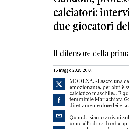
calciatori: interv
due giocatori d
Il difensore della pri
15 maggio 2025 20:07
MODENA. «Essere una calcia
emozionante, per altri è 
calcistico maschile». È q
femminile Mariachiara Gan
direttamente dove lei e la
Quando siamo arrivati sul 
unita all’odore di erba ap