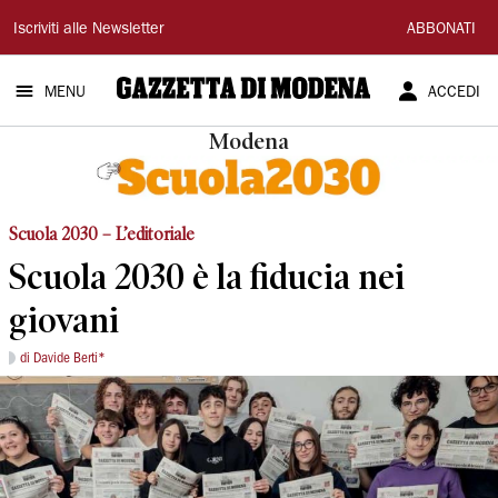
Gazzetta
Iscriviti alle Newsletter
ABBONATI
di
MENU
ACCEDI
Modena
Modena
Scuola 2030 – L’editoriale
Scuola 2030 è la fiducia nei
giovani
di Davide Berti*