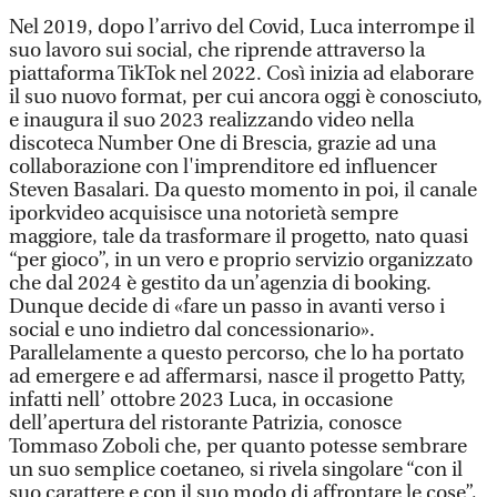
Nel 2019, dopo l’arrivo del Covid, Luca interrompe il
suo lavoro sui social, che riprende attraverso la
piattaforma TikTok nel 2022. Così inizia ad elaborare
il suo nuovo format, per cui ancora oggi è conosciuto,
e inaugura il suo 2023 realizzando video nella
discoteca Number One di Brescia, grazie ad una
collaborazione con l'imprenditore ed influencer
Steven Basalari. Da questo momento in poi, il canale
iporkvideo acquisisce una notorietà sempre
maggiore, tale da trasformare il progetto, nato quasi
“per gioco”, in un vero e proprio servizio organizzato
che dal 2024 è gestito da un’agenzia di booking.
Dunque decide di «fare un passo in avanti verso i
social e uno indietro dal concessionario».
Parallelamente a questo percorso, che lo ha portato
ad emergere e ad affermarsi, nasce il progetto Patty,
infatti nell’ ottobre 2023 Luca, in occasione
dell’apertura del ristorante Patrizia, conosce
Tommaso Zoboli che, per quanto potesse sembrare
un suo semplice coetaneo, si rivela singolare “con il
suo carattere e con il suo modo di affrontare le cose”,