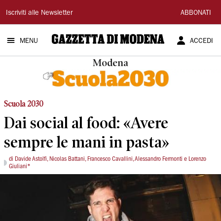
Gazzetta
Iscriviti alle Newsletter
ABBONATI
di
MENU
ACCEDI
Modena
Modena
Scuola 2030
Dai social al food: «Avere
sempre le mani in pasta»
di Davide Astolfi, Nicolas Battani, Francesco Cavallini, Alessandro Fermonti e Lorenzo
Giuliani*