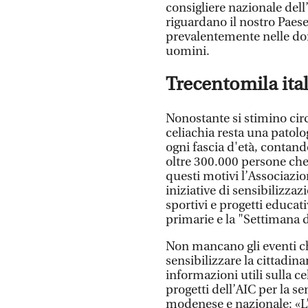
consigliere nazionale dell
riguardano il nostro Paes
prevalentemente nelle donn
uomini.
Trecentomila ita
Nonostante si stimino circa
celiachia resta una patol
ogni fascia d'età, contand
oltre 300.000 persone che
questi motivi l’Associaz
iniziative di sensibilizza
sportivi e progetti educati
primarie e la "Settimana de
Non mancano gli eventi ch
sensibilizzare la cittadin
informazioni utili sulla c
progetti dell’AIC per la se
modenese e nazionale: «L’