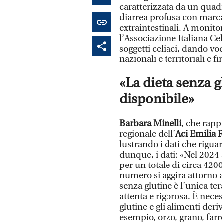
caratterizzata da un quad
diarrea profusa con marc
extraintestinali. A monitor
l’Associazione Italiana Cel
soggetti celiaci, dando voc
nazionali e territoriali e f
«La dieta senza g
disponibile»
Barbara Minelli
, che rapp
regionale dell’
Aci Emilia
lustrando i dati che rigua
dunque, i dati: «Nel 2024
per un totale di circa 42
numero si aggira attorno a
senza glutine è l’unica te
attenta e rigorosa. È neces
glutine e gli alimenti deriv
esempio, orzo, grano, farro