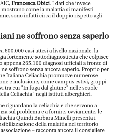
’AIC,
Francesca Obici
. I dati che invece
e mostrano come la malattia si manifesti
e, sono infatti circa il doppio rispetto agli
liani ne soffrono senza saperlo
 600.000 casi attesi a livello nazionale, la
ogia fortemente sottodiagnosticata che colpisce
o appena 265.100 diagnosi ufficiali a fronte di
 ne soffrono senza ancora saperlo. Proprio per
ione Italiana Celiachia promuove numerose
zione e inclusione, come campus estivi, gruppi
vi tra cui "In fuga dal glutine" nelle scuole
lla Celiachia" negli istituti alberghieri.
e riguardano la celiachia e che servono a
anza sul problema e a fornire, ovviamente, le
eliachia Quindi Barbara Minelli presenta i
nsibilizzazione della malattia nel territorio
associazione – racconta ancora il consigliere