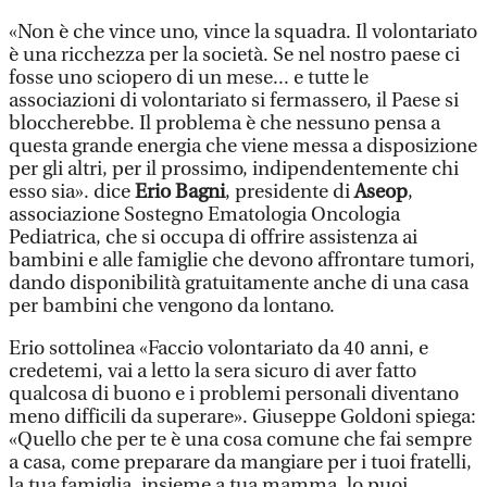
«Non è che vince uno, vince la squadra. Il volontariato
è una ricchezza per la società. Se nel nostro paese ci
fosse uno sciopero di un mese... e tutte le
associazioni di volontariato si fermassero, il Paese si
bloccherebbe. Il problema è che nessuno pensa a
questa grande energia che viene messa a disposizione
per gli altri, per il prossimo, indipendentemente chi
esso sia». dice
Erio Bagni
, presidente di
Aseop
,
associazione Sostegno Ematologia Oncologia
Pediatrica, che si occupa di offrire assistenza ai
bambini e alle famiglie che devono affrontare tumori,
dando disponibilità gratuitamente anche di una casa
per bambini che vengono da lontano.
Erio sottolinea «Faccio volontariato da 40 anni, e
credetemi, vai a letto la sera sicuro di aver fatto
qualcosa di buono e i problemi personali diventano
meno difficili da superare». Giuseppe Goldoni spiega:
«Quello che per te è una cosa comune che fai sempre
a casa, come preparare da mangiare per i tuoi fratelli,
la tua famiglia, insieme a tua mamma, lo puoi