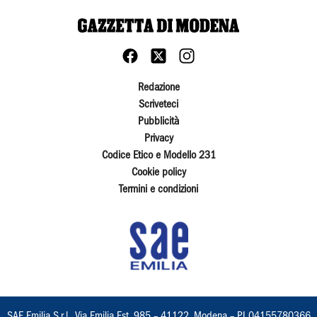
Redazione
Scriveteci
Pubblicità
Privacy
Codice Etico e Modello 231
Cookie policy
Termini e condizioni
SAE Emilia S.r.l., Via Emilia Est, 985 – 41122, Modena – PI 04155780366