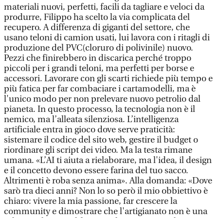
materiali nuovi, perfetti, facili da tagliare e veloci da
produrre, Filippo ha scelto la via complicata del
recupero. A differenza di giganti del settore, che
usano teloni di camion usati, lui lavora con i ritagli di
produzione del PVC(cloruro di polivinile) nuovo.
Pezzi che finirebbero in discarica perché troppo
piccoli per i grandi teloni, ma perfetti per borse e
accessori. Lavorare con gli scarti richiede più tempo e
più fatica per far combaciare i cartamodelli, ma è
l'unico modo per non prelevare nuovo petrolio dal
pianeta. In questo processo, la tecnologia non è il
nemico, ma l’alleata silenziosa. L’intelligenza
artificiale entra in gioco dove serve praticità:
sistemare il codice del sito web, gestire il budget o
riordinare gli script dei video. Ma la testa rimane
umana. «L’AI ti aiuta a rielaborare, ma l'idea, il design
e il concetto devono essere farina del tuo sacco.
Altrimenti è roba senza anima». Alla domanda: «Dove
sarò tra dieci anni? Non lo so però il mio obbiettivo è
chiaro: vivere la mia passione, far crescere la
community e dimostrare che l'artigianato non è una