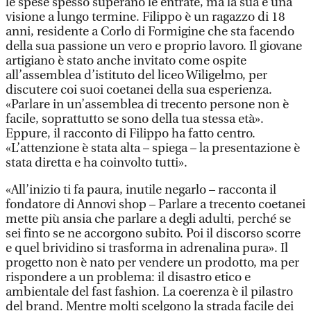
le spese spesso superano le entrate, ma la sua è una
visione a lungo termine. Filippo è un ragazzo di 18
anni, residente a Corlo di Formigine che sta facendo
della sua passione un vero e proprio lavoro. Il giovane
artigiano è stato anche invitato come ospite
all’assemblea d’istituto del liceo Wiligelmo, per
discutere coi suoi coetanei della sua esperienza.
«Parlare in un’assemblea di trecento persone non è
facile, soprattutto se sono della tua stessa età».
Eppure, il racconto di Filippo ha fatto centro.
«L’attenzione è stata alta – spiega – la presentazione è
stata diretta e ha coinvolto tutti».
«All’inizio ti fa paura, inutile negarlo – racconta il
fondatore di Annovi shop – Parlare a trecento coetanei
mette più ansia che parlare a degli adulti, perché se
sei finto se ne accorgono subito. Poi il discorso scorre
e quel brividino si trasforma in adrenalina pura». Il
progetto non è nato per vendere un prodotto, ma per
rispondere a un problema: il disastro etico e
ambientale del fast fashion. La coerenza è il pilastro
del brand. Mentre molti scelgono la strada facile dei